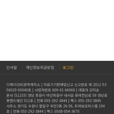
인사말
개인정보취급방침
로그인
디케이(DK)광학제작소 | 의료기기판매업신고 신고번호 제 2011-53
50029-00040호 | 사업자번호 609-41-66060 | 대표자 김덕순
본사 (51233) 경남 창원시 마산회원구 내서읍 광려천남로 59 경남로
봇랜드재단 511호 | 전화 055-292-3844 | 팩스 055-292-3845
사무소 경기도 수원시 팔달구 우만2동 26-56, 트레보오피스텔 104
호 | 전화 055-292-3844 | 팩스 0508-054-3670