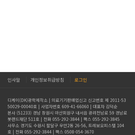
인사말
개인정보취급방침
로그인
디케이(DK)광학제작소 | 의료기기판매업신고 신고번호 제 2011-53
50029-00040호 | 사업자번호 609-41-66060 | 대표자 김덕순
본사 (51233) 경남 창원시 마산회원구 내서읍 광려천남로 59 경남로
봇랜드재단 511호 | 전화 055-292-3844 | 팩스 055-292-3845
사무소 경기도 수원시 팔달구 우만2동 26-56, 트레보오피스텔 104
호 | 전화 055-292-3844 | 팩스 0508-054-3670